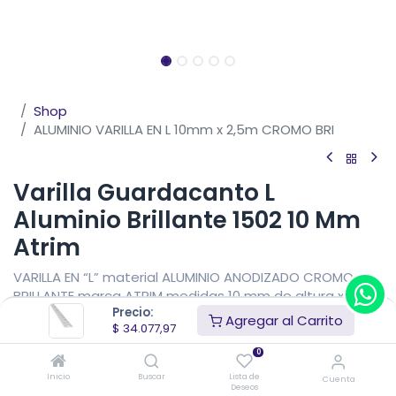
Shop
ALUMINIO VARILLA EN L 10mm x 2,5m CROMO BRI
Varilla Guardacanto L
Aluminio Brillante 1502 10 Mm
Atrim
VARILLA EN “L” material ALUMINIO ANODIZADO CROMO
BRILLANTE marca ATRIM medidas 10 mm de altura x 2,5
Precio:
mm de vista x 2,5 metros de largo.
Agregar al Carrito
$
34.077,97
$
34.077,97
IVA Incluido
0
Precio sin impuestos nacionales
$
28.163,61
Inicio
Buscar
Lista de
Cuenta
Deseos