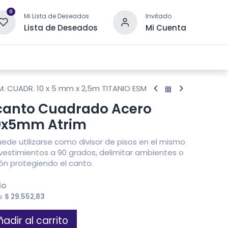
0
Mi Lista de Deseados
Invitado
Lista de Deseados
Mi Cuenta
 DRENAJE
OTRAS CATEGORÍAS
CONTACTANOS
. CUADR. 10 x 5 mm x 2,5m TITANIO ESM
canto Cuadrado Acero
10x5mm Atrim
Puede utilizarse como divisor de pisos en el mismo
revestimientos a 90 grados, delimitar ambientes o
n protegiendo el canto.
do
es
$
29.552,83
adir al carrito