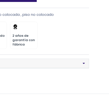
o colocada
,
piso no colocado
odo
2 años de
garantía con
fábrica