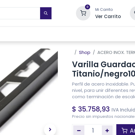
0
Mi Carrito
Ver Carrito
STIMIENTOS DE PARED
TOALLEROS ELÉCTRICOS
SISTEMAS DE
Shop
ACERO INOX. TERM
Varilla Guarda
Titanio/negro
Perfil de acero inoxidable. 
nivel, para unir diferentes 
como terminación de escaló
$
35.758,93
IVA Inclui
Precio sin impuestos nacional
Añ