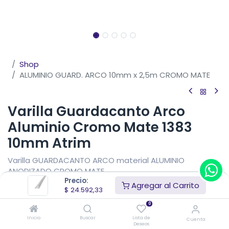
Shop
ALUMINIO GUARD. ARCO 10mm x 2,5m CROMO MATE
Varilla Guardacanto Arco
Aluminio Cromo Mate 1383
10mm Atrim
Varilla GUARDACANTO ARCO material ALUMINIO
ANODIZADO CROMO MATE
Precio:
Agregar al Carrito
$
24.592,33
$
24.592,33
IVA Incluido
Precio sin impuestos nacionales
$
20.324,24
0
Inicio
Buscar
Lista de
Cuenta
Deseos
Añadir al carrito