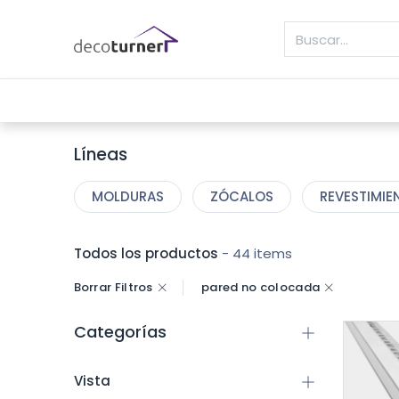
INICIO
MOLDURAS
ZÓCALOS
REVE
Líneas
MOLDURAS
ZÓCALOS
REVESTIMIE
Todos los productos
- 44 items
Borrar Filtros
pared no colocada
Categorías
Vista