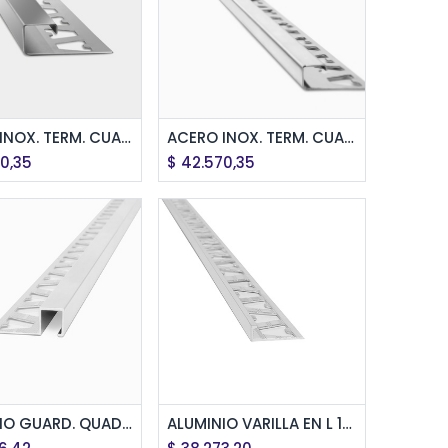
regar al Carrito
Agregar al Carrito
ACERO INOX. TERM. CUADR. 10mm x 2,5m ESM
ACERO INOX. TERM. CUADR. 10mm x 2,5m BRI
0,35
$
42.570,35
regar al Carrito
Agregar al Carrito
ALUMINIO GUARD. QUADRA 10x10mmx2,5m CROMO BRI
ALUMINIO VARILLA EN L 12mm x 2,5m CROMO BRI