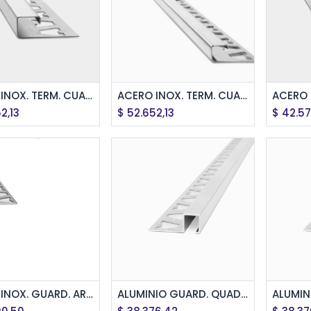
regar al Carrito
Agregar al Carrito
Ag
ACERO INOX. TERM. CUADR. 12mm x 2,5m ESM
ACERO INOX. TERM. CUADR. 12mm x 2,5m BRI
2,13
$
52.652,13
$
42.57
regar al Carrito
Agregar al Carrito
Ag
ACERO INOX. GUARD. ARCO 12mm x 2,5m BRI
ALUMINIO GUARD. QUADRA 12x10mm x2,5m CROMO BRI