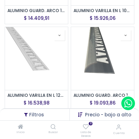
ALUMINIO GUARD. ARCO 10mm x 2,5m NATURAL
ALUMINIO VARILLA EN L 10mm x 2,5m NATURAL
$
14.409,91
$
15.926,06
ALUMINIO VARILLA EN L 12mm x 2,5m NATURAL
ALUMINIO GUARD. ARCO 12mm x 2,5m NATURAL
$
16.538,98
$
19.093,86
Filtros
Precio - bajo a alto
0
Inicio
Buscar
Lista de
Cuenta
Deseos