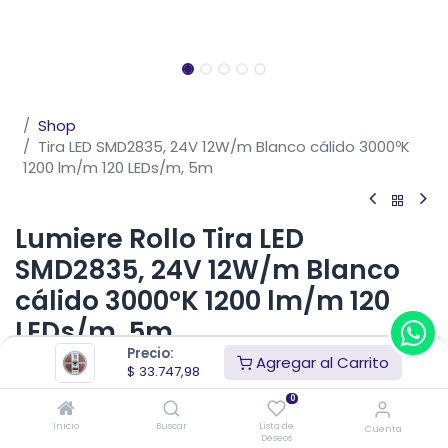
Shop
Tira LED SMD2835, 24V 12W/m Blanco cálido 3000ºK
1200 lm/m 120 LEDs/m, 5m
Lumiere Rollo Tira LED
SMD2835, 24V 12W/m Blanco
cálido 3000ºK 1200 lm/m 120
LEDs/m, 5m
Precio:
Agregar al Carrito
Tira LED SMD 2835 blanco cálido (3.000°K), ofrece una
$
33.747,98
alta intensidad lumínica y es perfecta para decorar
0
cualquier espacio tanto en el hogar como en espacios
comerciales, es perfecta para la iluminación interior ya
Inicio
Buscar
Lista de
Cuenta
Deseos